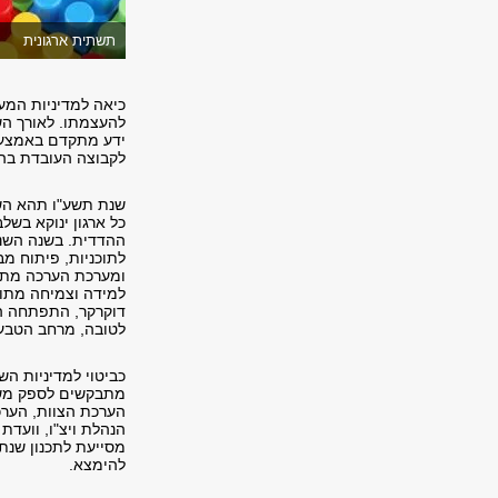
תשתית ארגונית
כיאה למדיניות המעו
להעצמתו. לאורך השנ
ידע מתקדם באמצעות
לקבוצה העובדת בהר
שנת תשע"ו תהא השנ
כל ארגון ינוקא בשל
ההדדית. בשנה השני
לתוכניות, פיתוח מבנ
ומערכת הערכה מתו
למידה וצמיחה מתוכ
דוקרקר, התפתחה הת
לטובה, מרחב הטבע 
כביטוי למדיניות ה
מתבקשים לספק משוב 
הערכת הצוות, הערכ
הנהלת ויצ"ו, וועד
מסייעת לתכנון שנת
להימצא.