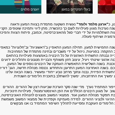
בעלי תפקידים במעון
יועצים מלווים
ן, כ
"ארגון מלמד ולומד"
נעשית השקעה מתמדת בצוות המעון ודאגה
ה נערכות מגוון פעילויות לשם כך כהכשרה; מתן ליווי ותמיכה שוטפים; הקניי
 השתלמויות על ידי חברי סגל מהאוניברסיטה, וכמובן, פיתוח הצוות והפיכת
מוניה ושיתוף פעולה.
ה החמישית למעון. תחילה המעון התאפיין ב"ראשוניות" וב"חלוציות" כמאפיי
ב ההקמה: בפגיעות, ניהול על ידי משברים ובחינה מתמדת של המחויבות
יה נבנתה התשתית הארגונית על כל היבטיה באמצעות פעילויות בהתאם
ה ארגוני שיטתי ויעיל, עיצוב חזון משותף והבניית מנגנונים ותהליכים ידועים
כננת. בשנה השלישית התאפשרה העמקה של היבטים נוספים של המעון,
ם. בשנה האחרונה המעון התרענן והתחדש. נכנסה מנהלת חדשה, הגב' דורית
שתית הפיזית, נבנה ונחנך מרחב טבע ייחודי ומעשיר. בשנה הבאה עלינו
ימשיך את התרחבותו, ימשיך להשתלב בתוכנית הלימודים השנתית.
שיפור המתמיד נערך מדי שנה סקר הערכת שביעות רצון של ההורים. ההורים
על מגוון היבטים הכוללים את הפן האינסטרומנטלי, פעילויות חינוכיות,
ת תפקוד מנהלת המעון ועוד. ממצאי המשוב מוצגים להנהלת האוניברסיטה,
ת ההיגוי ולנציגי ההורים. למידה מעמיקה וקפדנית של ממצאי המשוב משמשת
 הלימודים העוקבת ומסייעת לתהליך השיפור המתמיד בו אנו מבקשים