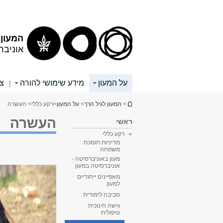
תוכן
תפריט
עליון
ראשי
המעון 
אוניבר
על המעון
מידע שימושי להורה
צו
|
הינך נמצא כאן
>
המעון לגיל הרך
>
על המעון
>
רקע כללי
> העשרה
העשרה
ראשי
רקע כללי
מדיניות תומכת
משפחה
מעון באוניברסיטה -
אוניברסיטה במעון
מאפיינים ייחודיים
למעון
סביבה לימודית
גישה חינוכית
טיפולית