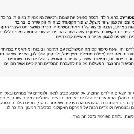
טורית:
בחוג הילד יתנסה בפעילויות שונות ורכישת מיומנויות מגוונות. ברובד
ומנויות כגון שיווי משקל, שיפור הקואורדינציה וחיזוק שרירים. ברובד
ת במרחב, הבנה וביצוע של הוראות ומשימות, הכרת מושגי יחס ואיברי הגוף.
: שיפור התקשורת, שיתוף פעולה ועזרה הדדית. שיעורי התנועה מקנים לילדים
ת וחשיפה למגוון אביזרים אישיים קבוצתיים.
דים יחוו שעת סיפור קסומה המשולבת עם תיאטרון בובות ומותאמת במיוחד
מוכרים ואהובים (איילת מטיילת, מיץ פטל, ילד קטן הולך לגן, האריה שאהב תו
י בובות ייחודיות, תפאורה עשירה, אביזרים ומוסיקה. הילדים הינם שותפים
סיפור וההצגה. הפעילות מכוונת להעברת המסרים החינוכיים אשר חבויים
 זה יוצאים הילדים החוצה, אל הטבע סביב למעון ולומדים על צמחים ובעלי חי
ת. במהלך החוג עובדים הילדים באדמה, זורעים ושותלים צמחים שונים, צופים
נהנים מהתוצרת- טועמים את הירקות שצמחו. בנוסף, צופים הילדים בטבע
ם ובצמחיה ולומדים רבות על המרקם האקולוגי בסביבת המעון ומחוצה לו.
ה לשנה, עלותם מפורטת ב"סל המועשר".