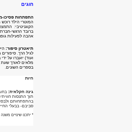
חוגים
התפתחות פסיכו-מו
המוטרי הילד רוכש מי
הקוגניטיבי: התמצאו
ברובד הרגשי-חברתי
אהבה לפעילות גופני
תיאטרון סיפור:
היל
לגיל הרך. סיפורים 
ועוד) יועברו על יד
מלאים לאורך שעת ה
בספרים השונים.
חיות
גינה חקלאית:
בחוג
תוך התנסות חוויתי
בהתפתחותם ולבסוף 
סביבם- בבעלי החיי
* יתכנו שינויים משנ