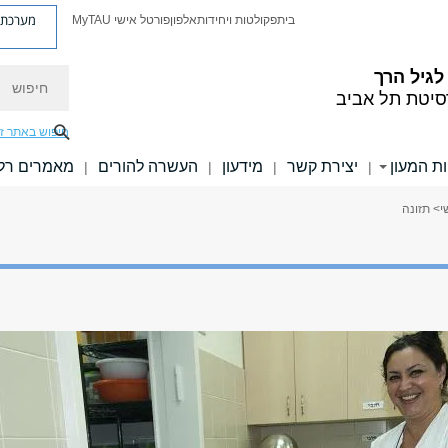
מערכת פ
בית
פקולטות ויחידות
אלפון
פורטל אישי MyTAU
חיפוש
לגיל הרך
סיטת תל אביב
חיפוש באתר ז
ות המעון
יצירת קשר
מידעון
העשרה להורים
מאמרים רלו
|
|
|
|
י
> תזונה