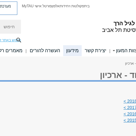
מערכת פ
בית
פקולטות ויחידות
אלפון
פורטל אישי MyTAU
חיפוש
לגיל הרך
סיטת תל אביב
חיפוש באתר ז
וות המעון
יצירת קשר
מידעון
העשרה להורים
מאמרים רלו
|
|
 ארכיון
ד - ארכיון