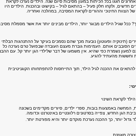
חרונים חגגו בכל הכיתות במעון מסיבות סיום שנה. הילדים נערכו לקראת
ם חדשים, ולקחו חלק פעיל – בהתאם לגיל – בקישוט ובהכנות. הילדים היו
ל הצוות החינוכי וההורים לקראת המסיבה, במהלכה ואחריה.
? ככל שגיל הילדים מבוגר יותר, הילדים מבינים יותר את אשר מסמלת מסיב
ים (תינוקיה ופעוטון) נובעת מכך שהם נסמכים בעיקר על ההתנהגות הבלתי
ים הסובבים אותם. העמימות גוברת מעצם העובדה שבפועל טרם נערכה כל
 למעון נשמרת כפי שהיא. אין משמעו של דבר שלילדי הגן יותר קל. עם ההבנ
ת וחששות מהעתיד להגיע.
– להתאים את ההכנה לגיל הילד, תוך התייחסות להתפתחותו הקוגניטיבית
וי:
הילד לקראת השינוי
ת, המחשה באמצעות בובות, ספרי ילדים, סיורים מקדימים בשכונה
בת הגן החדש, צפייה בסרטונים רלוונטיים באינטרנט וכדומה.
ד גדול יותר, כך ההכנה נערכת מוקדם יותר והיא מפורטת יותר.
צורה מאוזנת