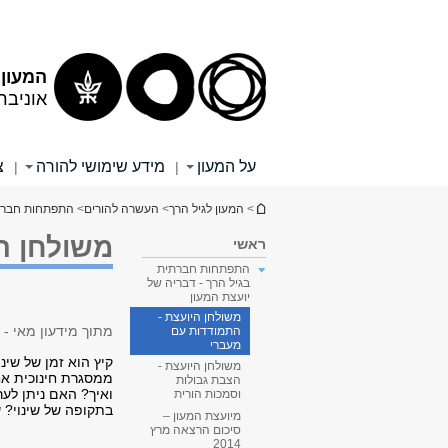
תוכן
תפריט
עליון
ראשי
המעון 
אוניבר
על המעון
מידע שימושי להורה
צ
|
|
הינך נמצא כאן
>
המעון לגיל הרך
>
העשרה להורים
>
התפתחות חברתי
משולחן ה
ראשי
התפתחות חברתית
בגיל הרך - דבריה של
יועצת המעון
משולחן היועצת -
מתוך מידעון מאי - יוני 2015, דבריה של היועצת החינוכית, הגב' 
התמודדות עם
מעברי
קיץ הוא זמן של שינ
משולחן היועצת -
ממסגרת חינוכית אח
הצבת גבולות
ואיך? האם ניתן לער
וסמכות הורית
בתקופה של שינוי? 
מיועצת המעון –
סיכום הרצאה מרץ
2014