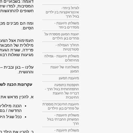
דוגמה: בשבועיים הא
המסיבות, למדו שירי
לגדול ביחד-
חשופים להתרגשות ש
אינטראקציות בין ילדים
בגיל הרך
ומה הם מבינים מכך
משולחן היועצת -
מסדרים ביחד
הסיום.
יועצת המעון מספרת על
פחדים בגן הילדים
העמימות אצל הצעיר
מילולית של המבוגר
תהליך הגמילה -
סטודנטיות
פרידה, שגרת הגעתם
מגיעות שאלות רבו
משולחן היועצת - גמילה
מחיתולים
עלינו – בגן ובבית 
משולחנה של יועצת
המעון
והרגשית.
מיועצת המעון
עקרונות הכנה לשינ
תוקפנות כתופעה
התפתחותית בגיל הרך -
דבריה של היועצת
א. להכין מראש את 
החינוכית
היועצת החינוכית מספרת
הכנה מילולי
על פחדים בגן הילדים
החדשה / בסבי
משולחן היועצת -
ככל שגיל היל
המשחק החברתי בגיל
הרך
משולחן היועצת -
ב. להכין את הילד ב