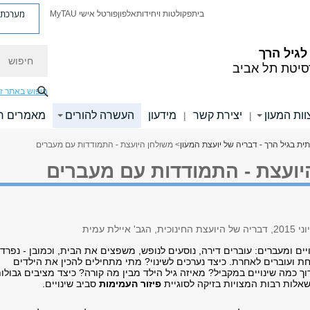
מערכת פ
בית
פקולטות ויחידות
אלפון
פורטל אישי MyTAU
חיפוש
לגיל הרך
סיטת תל אביב
חיפוש באתר ז
וות המעון
יצירת קשר
מידעון
העשרה להורים
מאמרים רל
|
|
ת בגיל הרך - דבריה של יועצת המעון
> משולחן היועצת - התמודדות עם מעברים
יועצת - התמודדות עם מעברים
איילת עמית
ויים ומעברים: עוברים דירה, נוסעים לנופש, משפצים את הבית, וכמובן - נפרד
ת ועוברים לאחרת. כיצד נערכים לשינוי? מתי מתחילים להכין את הילדים
וך כמה שינויים במקביל? מאיזה גיל הילד מבין מה קורה? כיצד מציבים גבולו
שאלות רבות המצויות בזיקה לסוגיית
פיזור העמימות
סביב שינויים.