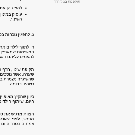
תוקפנות בגיל הרך
להציג הן את 
עיסוק במינו
השינוי.
ג. להפגין נוכחות 
ד. לתווך לילדים א
המשימות שמאפיין א
להעמיס עליהם דאגו
תקופת שינוי, חרף 
שיגרה, אשר נוסכים 
שהשיגרה נשמרת באד
כשהיו וכדומה.
כיוון שהקיץ מאופיי
היום. שיתוף הילדי
הצוות מדגיש את ס
מפגש,
לפני
האוכל 
צמתים בסדר היום.