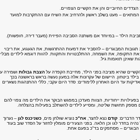
הצדדים החיוביים והן את הקשיים הצפויים.
ן המתאים – מעט בשלב ראשון ולהרחיב את השיח עם ההתקרבות למועד
בסביבת הילד – במיוחד אם משתנה הסביבה הפיזית (מעבר דירה, חופשות).
ת תגובות המבוגרים – להסביר את דמעות ההתרגשות, את הגעגוע, את ריבוי
ת התקופה, את השמחה, ההתלבטויות והתקוות. ​להוות דוגמא לילדים מבלי
ת שאינן תואמות גיל.
הקשיים שהיא מציבה בפני הילד, מחייבת הקפדה על
הצבת גבולות
ושמירה על
בילד ביטחון. היישום של עקרונות אלה במעון נעשה בראש בראשונה בכך
יקות עד היום האחרון ללימודים: סדר היום עקבי, כללי ההתנהגות נשארים
ן בפעילויות ייחודיות, הצוות מעדכן במפגש הבוקר את הילדים מה צפוי להם
ם מספק תחושת שליטה, ומסייע לילדים להשתלב בפעילות בהצלחה.
דר הדברים:
קודם
נצא לחצר,
אח"כ
נוציא שולחן מים,
כשניכנס לגן
– נערוך
נהיה בחדר לגו וכן הלאה. בפני הצעירים מומלץ לחזור על הסדר שוב בעוד
 הבוגרים – מסתפקים בד"כ בפעם אחת.